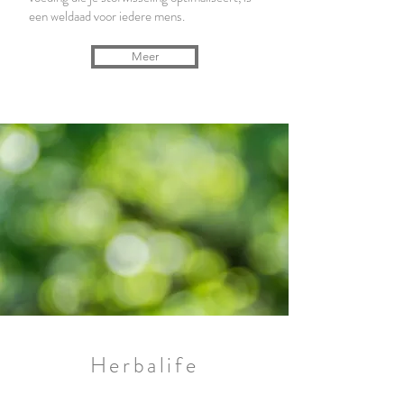
een weldaad voor iedere mens.
Meer
Herbalife