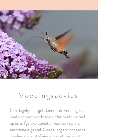
© Jan van Mourik
Voedingsadvies
Een dagelijks uitgebalanceerde voeding kan
veel klachten voorkomen. Het heeft invloed
op onze fysieke conditie maar ook op ons
emotionele gestel. Goede uitgebalanceerde
voeding die je stofwisseling optimaliseert, is