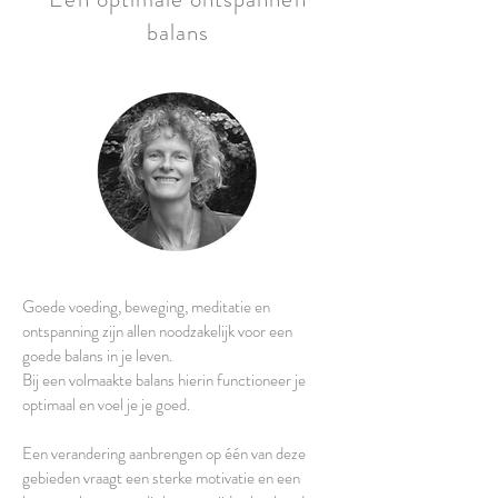
balans
Goede voeding, beweging, meditatie en
ontspanning zijn allen noodzakelijk voor een
goede balans in je leven.
Bij een volmaakte balans hierin functioneer je
optimaal en voel je je goed.
Een verandering aanbrengen op één van deze
gebieden vraagt een sterke motivatie en een