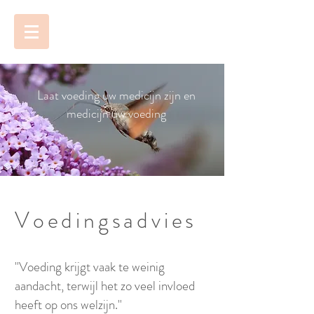
Laat voeding uw medicijn zijn en
medicijn uw voeding
© Jan van Mourik
Voedingsadvies
"Voeding krijgt vaak te weinig
aandacht, terwijl het zo veel invloed
heeft op ons welzijn."